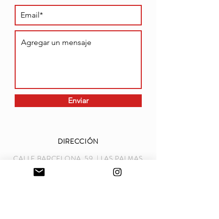
Enviar
DIRECCIÓN
CALLE BARCELONA, 59 | LAS PALMAS
DE GRAN CANARIA | 35006
TLF
928 29 26 03
|
655 30 08 92