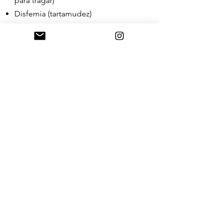
para tragar)
Disfemia (tartamudez)
Dislalias (problemas
fonoarticulatorios, pronunciación
incorrecta de los sonidos)
Áreas afectadas relacionadas con el
lenguaje, el habla, el pensamiento o
la deglución debido a
enfermedades neurodegenerativas
como el Parkinson, el Alzheimer o
lesiones cerebrales.
CONTÁCTANOS
© 2021 all rights reserved